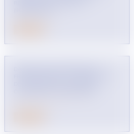
REDDITION DES COMPTES ?
(INFOGRAPHIE)
DROIT DES RÉSEAUX
Lire la suite
DANS QUELLES CONDITIONS UN
FRANCHISEUR PEUT-IL DÉMARCHER
DES FRANCHISÉS D'UN RÉSEAU
CONCURRENT ? (INFOGRAPHIE)
CONCURRENCE LIBRE ET LOYALE
DROIT DES RÉSEAUX
Lire la suite