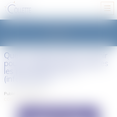
Ouvri
le
men
BLOG
Quelle réglementation à venir
pour les plateformes digitales
les plus importantes ?
(infographies)
Publié le :
26/01/2021
CONCURRENCE LIBRE ET LOYALE