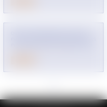
Lire la suite
QUELLE RÉGLEMENTATION À VENIR
POUR LES PLATEFORMES DIGITALES LES
PLUS IMPORTANTES ? (INFOGRAPHIES)
CONCURRENCE LIBRE ET LOYALE
Lire la suite
<<
<
...
3
4
5
6
7
8
9
...
>
>>