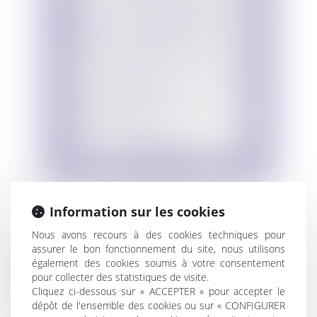
Infographie Quelle réglementation à
venir pour les plateformes digitales les plus
Information sur les cookies
importantes
Nous avons recours à des cookies techniques pour
Infographie Qu'est ce que serait un
assurer le bon fonctionnement du site, nous utilisons
contrôleur d'accès
également des cookies soumis à votre consentement
Infographie A quelles obligations
pour collecter des statistiques de visite.
pourrait être soumis un contrôleur d'accès
Cliquez ci-dessous sur « ACCEPTER » pour accepter le
dépôt de l'ensemble des cookies ou sur « CONFIGURER