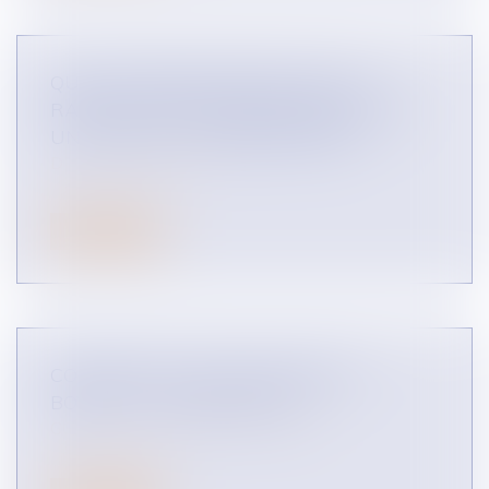
QUELLE PROTECTION FACE À UN
RAPPORT TRÈS DÉSÉQUILIBRÉ DANS
UN CONTRAT ? (INFOGRAPHIES)
DROIT DES RÉSEAUX
Lire la suite
COMMENT EST SANCTIONNÉ UN
BOYCOTT ? (INFOGRAPHIE)
CONCURRENCE LIBRE ET LOYALE