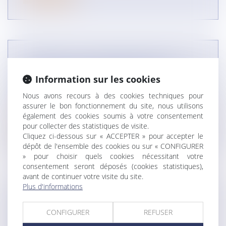
COMMENT UN MANDATAIRE DOIT-IL
EXÉCUTER SON OBLIGATION DE
Information sur les cookies
REDDITION DES COMPTES ?
Nous avons recours à des cookies techniques pour
(INFOGRAPHIE)
assurer le bon fonctionnement du site, nous utilisons
DROIT DES RÉSEAUX
également des cookies soumis à votre consentement
pour collecter des statistiques de visite.
Lire la suite
Cliquez ci-dessous sur « ACCEPTER » pour accepter le
dépôt de l'ensemble des cookies ou sur « CONFIGURER
» pour choisir quels cookies nécessitant votre
consentement seront déposés (cookies statistiques),
avant de continuer votre visite du site.
Plus d'informations
DANS QUELLES CONDITIONS UN
FRANCHISEUR PEUT-IL DÉMARCHER
CONFIGURER
REFUSER
DES FRANCHISÉS D'UN RÉSEAU