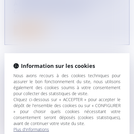
À L'ÉGARD DE SES PROSPECTS /
CLIENTS ? (INFOGRAPHIES)
AUTRES DOMAINES
Lire la suite
Information sur les cookies
COMMENT COMPRENDRE LA
Nous avons recours à des cookies techniques pour
RÉGLEMENTATION APPLICABLE AUX
assurer le bon fonctionnement du site, nous utilisons
PLATEFORMES EN LIGNE B TO C ?
également des cookies soumis à votre consentement
(INFOGRAPHIES)
pour collecter des statistiques de visite.
CONCURRENCE LIBRE ET LOYALE
Cliquez ci-dessous sur « ACCEPTER » pour accepter le
dépôt de l'ensemble des cookies ou sur « CONFIGURER
DROIT DES RÉSEAUX
» pour choisir quels cookies nécessitant votre
consentement seront déposés (cookies statistiques),
Lire la suite
avant de continuer votre visite du site.
Plus d'informations