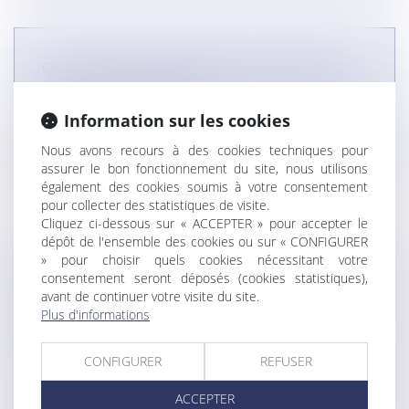
QU'EST-CE QU'UN PRIX ABUSIVEMENT
BAS ? (INFOGRAPHIE)
CONCURRENCE LIBRE ET LOYALE
Information sur les cookies
Lire la suite
Nous avons recours à des cookies techniques pour
assurer le bon fonctionnement du site, nous utilisons
également des cookies soumis à votre consentement
pour collecter des statistiques de visite.
Cliquez ci-dessous sur « ACCEPTER » pour accepter le
dépôt de l'ensemble des cookies ou sur « CONFIGURER
» pour choisir quels cookies nécessitant votre
DANS QUELLE MESURE LA
consentement seront déposés (cookies statistiques),
MODIFICATION D'UNE RELATION
avant de continuer votre visite du site.
COMMERCIALE NÉCESSITE-T-ELLE UN
Plus d'informations
PRÉAVIS D'UNE DURÉE RAISONNABLE ?
(INFOGRAPHIE)
CONFIGURER
REFUSER
CONTENTIEUX COMMERCIAL
ACCEPTER
CONCURRENCE LIBRE ET LOYALE