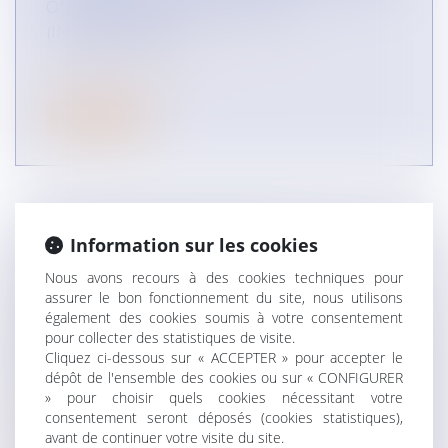
OU PRIX/VOLUME D’UN PGC ?
(INFOGRAPHIE)
CONCURRENCE LIBRE ET LOYALE
AUTRES DOMAINES
Lire la suite
Information sur les cookies
DANS QUELLE MESURE UN
COMMERÇANT PEUT-IL ACCORDER AU
Nous avons recours à des cookies techniques pour
assurer le bon fonctionnement du site, nous utilisons
CONSOMMATEUR DES AVANTAGES
également des cookies soumis à votre consentement
PROMOTIONNELS SUR DES PGC ?
pour collecter des statistiques de visite.
(INFOGRAPHIE)
Cliquez ci-dessous sur « ACCEPTER » pour accepter le
CONCURRENCE LIBRE ET LOYALE
dépôt de l'ensemble des cookies ou sur « CONFIGURER
AUTRES DOMAINES
» pour choisir quels cookies nécessitant votre
consentement seront déposés (cookies statistiques),
Lire la suite
avant de continuer votre visite du site.