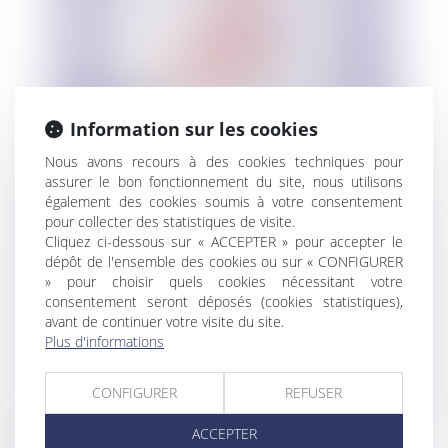
Information sur les cookies
Nous avons recours à des cookies techniques pour
assurer le bon fonctionnement du site, nous utilisons
également des cookies soumis à votre consentement
pour collecter des statistiques de visite.
Cliquez ci-dessous sur « ACCEPTER » pour accepter le
dépôt de l'ensemble des cookies ou sur « CONFIGURER
» pour choisir quels cookies nécessitant votre
consentement seront déposés (cookies statistiques),
avant de continuer votre visite du site.
Plus d'informations
CONFIGURER
REFUSER
ACCEPTER
Infographie Convention écrite régime