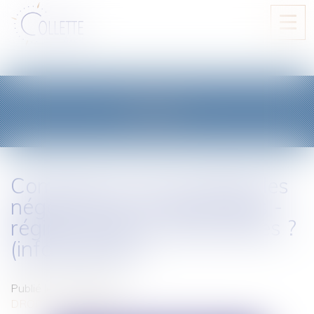
Ouvri
le
men
BLOG
Comment sont encadrées les
négociations commerciales -
régime produits alimentaires ?
(infographies)
Publié le :
21/11/2023
DROIT DES RÉSEAUX