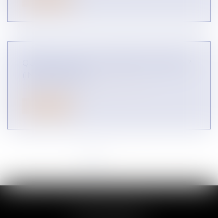
QU'EST-CE QUE LA REVENTE À PERTE ?
(INFOGRAPHIE)
CONCURRENCE LIBRE ET LOYALE
Lire la suite
<<
<
1
2
3
4
5
6
7
...
>
>>
COLLETTE AVOCAT