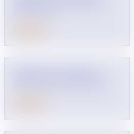
RÉGIME PRODUITS ALIMENTAIRES ?
(INFOGRAPHIES)
DROIT DES RÉSEAUX
Lire la suite
COMMENT SONT ENCADRÉES LES
NÉGOCIATIONS COMMERCIALES -
RÉGIME GÉNÉRAL ? (INFOGRAPHIES)
DROIT DES RÉSEAUX
Lire la suite