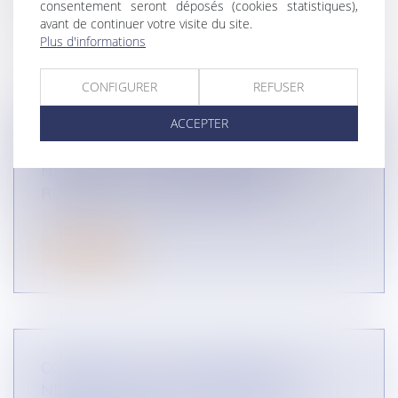
consentement seront déposés (cookies statistiques),
avant de continuer votre visite du site.
Plus d'informations
CONFIGURER
REFUSER
ACCEPTER
COMMENT SONT ENCADRÉES LES
NÉGOCIATIONS COMMERCIALES -
RÉGIME PGC ? (INFOGRAPHIES)
DROIT DES RÉSEAUX
Lire la suite
COMMENT SONT ENCADRÉES LES
NÉGOCIATIONS COMMERCIALES -