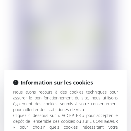
Information sur les cookies
Nous avons recours à des cookies techniques pour
Infographie Convention écrite régime
assurer le bon fonctionnement du site, nous utilisons
Produits alimentaires 1/3
également des cookies soumis à votre consentement
Infographie Convention écrite régime
pour collecter des statistiques de visite.
Produits alimentaires 2/3
Cliquez ci-dessous sur « ACCEPTER » pour accepter le
dépôt de l'ensemble des cookies ou sur « CONFIGURER
Convention écrite régime Produits
» pour choisir quels cookies nécessitant votre
alimentaires 3/3