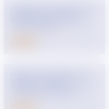
COMMENT ONT ÉTÉ SANCTIONNÉS LES
DÉPASSEMENTS DE DÉLAIS DE
PAIEMENT INTER-ENTREPRISES EN
2022 ? (INFOGRAPHIE)
CONCURRENCE LIBRE ET LOYALE
Lire la suite
COMMENT UN FOURNISSEUR PEUT-IL
ENCADRER LA LIBERTÉ DES
DISTRIBUTEURS DE FIXER LEUR PRIX
DE REVENTE ? (INFOGRAPHIE)
DROIT DES RÉSEAUX
Lire la suite