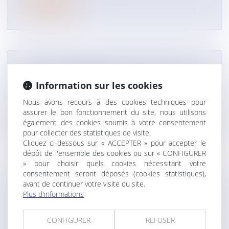
Lire la suite
QU'EST-CE QU'UN PRIX ABUSIVEMENT
Information sur les cookies
BAS ? (INFOGRAPHIE)
CONCURRENCE LIBRE ET LOYALE
Nous avons recours à des cookies techniques pour
assurer le bon fonctionnement du site, nous utilisons
Lire la suite
également des cookies soumis à votre consentement
pour collecter des statistiques de visite.
Cliquez ci-dessous sur « ACCEPTER » pour accepter le
dépôt de l'ensemble des cookies ou sur « CONFIGURER
» pour choisir quels cookies nécessitant votre
consentement seront déposés (cookies statistiques),
avant de continuer votre visite du site.
DANS QUELLE MESURE LA
Plus d'informations
MODIFICATION D'UNE RELATION
COMMERCIALE NÉCESSITE-T-ELLE UN
CONFIGURER
REFUSER
PRÉAVIS D'UNE DURÉE RAISONNABLE ?