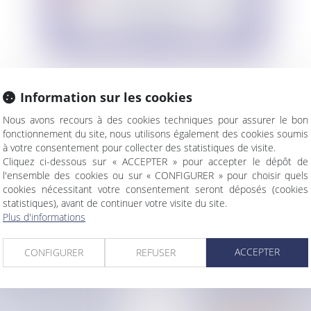
Information sur les cookies
Nous avons recours à des cookies techniques pour assurer le bon
fonctionnement du site, nous utilisons également des cookies soumis
à votre consentement pour collecter des statistiques de visite.
Cliquez ci-dessous sur « ACCEPTER » pour accepter le dépôt de
l'ensemble des cookies ou sur « CONFIGURER » pour choisir quels
cookies nécessitant votre consentement seront déposés (cookies
statistiques), avant de continuer votre visite du site.
Plus d'informations
T-IL
DANS QUELLE 
/POID OU
IL ACCORDER 
ACCEPTER
RAPHIE)
AVANTAGES PR
CONFIGURER
REFUSER
(INFOGRAPHIE)
CONCURRENCE LI
AUTRES DOMAIN