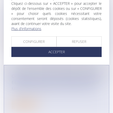
Cliquez ci-dessous sur « ACCEPTER » pour accepter le
dépôt de l'ensemble des cookies ou sur « CONFIGURER
» pour choisir quels cookies nécessitant votre
COMMENT UNE TÊTE DE RÉSEAU PEUT-
consentement seront déposés (cookies statistiques),
ELLE RÉORGANISER SON RÉSEAU DE
avant de continuer votre visite du site.
DISTRIBUTION ? (ÉTUDE DE CAS)
Plus d'informations
DROIT DES RÉSEAUX
CONFIGURER
REFUSER
Lire la suite
ACCEPTER
COMMENT UNE TÊTE DE RÉSEAU PEUT-
ELLE METTRE EN PLACE UNE PLACE DE
MARCHÉ EN LIGNE ? (ÉTUDE DE CAS)
DROIT DES RÉSEAUX
Lire la suite