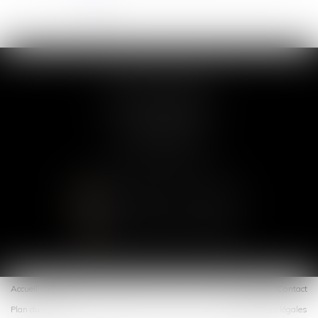
<<
<
1
2
3
4
5
6
7
...
>
>>
COLLETTE AVOCAT
97 avenue de Villiers
75017 PARIS
Tél :
01 75 43 40 27
CONTACTER LE CABINET
LOCALISER LE CABINET
Accueil
Présentation
Expertises
Blog
Offres
Espace client
Contact
Plan du site
Mentions légales