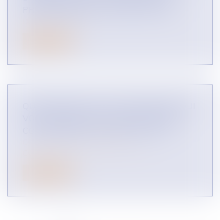
PROPRE RÉSEAU ? (ÉTUDE DE CAS)
DROIT DES RÉSEAUX
Lire la suite
QUE FAIRE FACE À UN PARTENAIRE QUI
VOUS OPPOSE UNE CLAUSE DE NON
CONCURRENCE ? (ÉTUDE DE CAS)
CONTENTIEUX COMMERCIAL
CONCURRENCE LIBRE ET LOYALE
Lire la suite