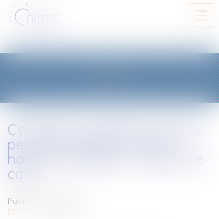
Ouvri
le
men
BLOG
Comment une tête de réseau
peut-elle s’opposer à des
hausses tarifaires ? (étude de
cas)
Publié le :
28/10/2025
DROIT DES RÉSEAUX