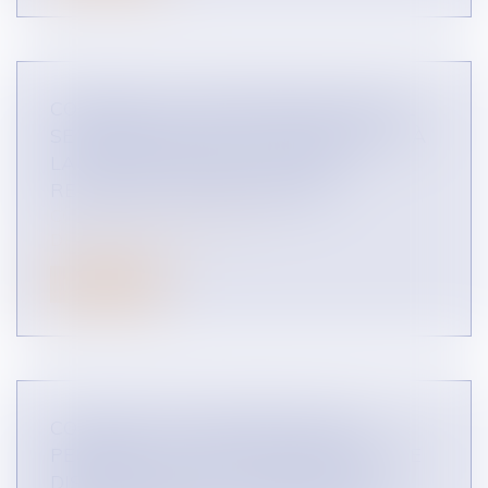
COMMENT UN FOURNISSEUR PEUT-IL
SE DÉFENDRE FACE À UN GROSSISTE À
LA SUITE D’UNE RUPTURE DES
RELATIONS ? (ÉTUDE DE CAS)
CONTENTIEUX COMMERCIAL
DROIT DES RÉSEAUX
Lire la suite
COMMENT DES DISTRIBUTEURS
PEUVENT-ILS QUITTER UN RÉSEAU DE
DISTRIBUTION POUR CRÉER LEUR