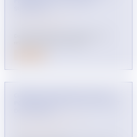
PRÉAVIS ÉCRIT D’UNE DURÉE
SUFFISANTE ?
CONTENTIEUX COMMERCIAL
DROIT DES RÉSEAUX
AUTRES DOMAINES
Dans quelle mesure une modification d’une
relation commerciale devient-elle...
Lire la suite
COMMENT METTRE EN PLACE UNE
POLITIQUE DE PROTECTION DU SECRET
DES AFFAIRES ?
CONTENTIEUX COMMERCIAL
CONCURRENCE LIBRE ET LOYALE
DROIT DES RÉSEAUX