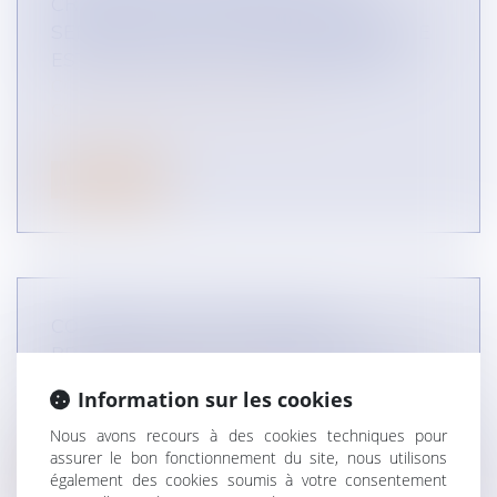
CRITIQUE DES PRODUITS OU DES
SERVICES D'UN ACTEUR ÉCONOMIQUE
EST-ELLE FAUTIVE ? (INFOGRAPHIE)
CONTENTIEUX COMMERCIAL
CONCURRENCE LIBRE ET LOYALE
Lire la suite
COMMENT FACTURER ENTRE
PROFESSIONNELS ? (INFOGRAPHIES)
CONTENTIEUX COMMERCIAL
Information sur les cookies
DROIT DES RÉSEAUX
AUTRES DOMAINES
Nous avons recours à des cookies techniques pour
assurer le bon fonctionnement du site, nous utilisons
Lire la suite
également des cookies soumis à votre consentement