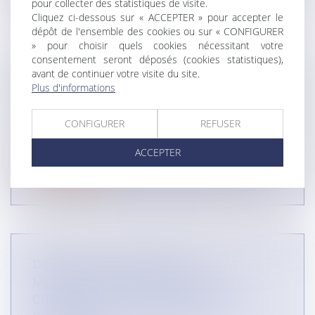
pour collecter des statistiques de visite.
Cliquez ci-dessous sur « ACCEPTER » pour accepter le
dépôt de l'ensemble des cookies ou sur « CONFIGURER
» pour choisir quels cookies nécessitant votre
consentement seront déposés (cookies statistiques),
avant de continuer votre visite du site.
QU'EST CE QUE LE SECRET DES
Plus d'informations
AFFAIRES ? (INFOGRAPHIES)
CONTENTIEUX COMMERCIAL
CONFIGURER
REFUSER
DROIT DES RÉSEAUX
AUTRES DOMAINES
ACCEPTER
Lire la suite
DANS QUELLE MESURE LA
MODIFICATION D’UNE RELATION
COMMERCIALE NÉCESSITE-TELLE UN