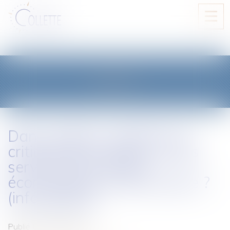
Ouvri
le
men
BLOG
Dans quelles conditions la
critique des produits ou des
services d'un acteur
économique est-elle fautive ?
(infographie)
Publié le :
06/10/2020