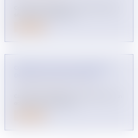
AUTRES DOMAINES
Comment une entreprise peut-elle efficacement
sécuriser ses informations le...
Lire la suite
COMMENT AGIR EN CONCURRENCE
DÉLOYALE EN QUATRE ÉTAPES ?
CONCURRENCE LIBRE ET LOYALE
AUTRES DOMAINES
Comment une entreprise peut-elle faire face à un
acte de concurrence déloya...
Lire la suite