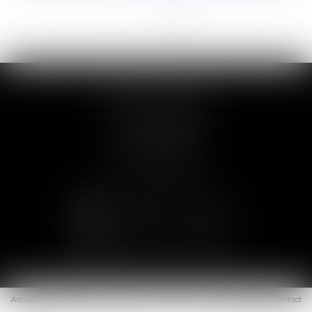
<<
<
...
4
5
6
7
8
9
10
>
>>
COLLETTE AVOCAT
97 avenue de Villiers
75017 PARIS
Tél :
01 75 43 40 27
CONTACTER LE CABINET
LOCALISER LE CABINET
Accueil
Présentation
Expertises
Blog
Offres
Espace client
Contact