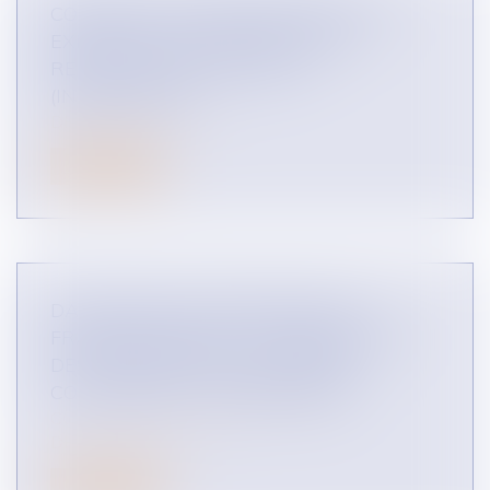
COMMENT UN MANDATAIRE DOIT-IL
EXÉCUTER SON OBLIGATION DE
REDDITION DES COMPTES ?
(INFOGRAPHIE)
DROIT DES RÉSEAUX
Lire la suite
DANS QUELLES CONDITIONS UN
FRANCHISEUR PEUT-IL DÉMARCHER
DES FRANCHISÉS D'UN RÉSEAU
CONCURRENT ? (INFOGRAPHIE)
CONCURRENCE LIBRE ET LOYALE
DROIT DES RÉSEAUX
Lire la suite