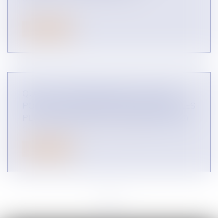
Lire la suite
QUELLE RÉGLEMENTATION À VENIR
POUR LES PLATEFORMES DIGITALES LES
PLUS IMPORTANTES ? (INFOGRAPHIES)
CONCURRENCE LIBRE ET LOYALE
Lire la suite
<<
<
...
3
4
5
6
7
8
9
...
>
>>