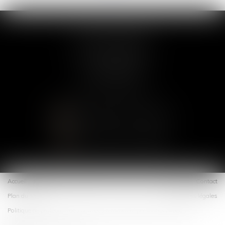
COLLETTE AVOCAT
97 avenue de Villiers
75017 PARIS
Tél :
01 75 43 40 27
CONTACTER LE CABINET
LOCALISER LE CABINET
Accueil
Présentation
Expertises
Blog
Offres
Espace client
Contact
Plan du site
Mentions légales
Politique de protection des données à caractère personnel
Articles