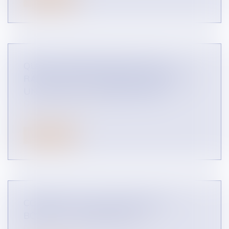
QUELLE PROTECTION FACE À UN
RAPPORT TRÈS DÉSÉQUILIBRÉ DANS
UN CONTRAT ? (INFOGRAPHIES)
DROIT DES RÉSEAUX
Lire la suite
COMMENT EST SANCTIONNÉ UN
BOYCOTT ? (INFOGRAPHIE)
CONCURRENCE LIBRE ET LOYALE