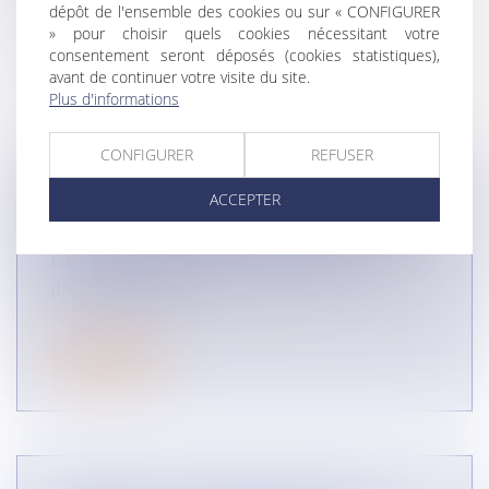
dépôt de l'ensemble des cookies ou sur « CONFIGURER
pourrait être soumis un contrôleur d'accès
» pour choisir quels cookies nécessitant votre
consentement seront déposés (cookies statistiques),
avant de continuer votre visite du site.
Plus d'informations
CONFIGURER
REFUSER
ACCEPTER
UN CENTRE AQUATIQUE PUBLIC PEUT-
IL PRATIQUER DES PRIX INFÉRIEURS À
UN CENTRE AQUATIQUE PRIVÉ ?
(INFOGRAPHIE)
CONCURRENCE LIBRE ET LOYALE
Lire la suite