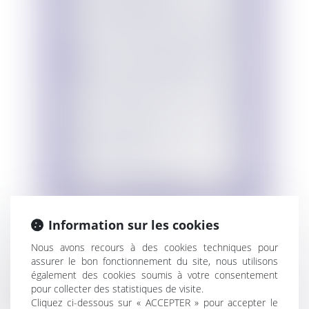
Information sur les cookies
Infographie Quelle réglementation à
venir pour les plateformes digitales les plus
Nous avons recours à des cookies techniques pour
importantes
assurer le bon fonctionnement du site, nous utilisons
Infographie Qu'est ce que serait un
également des cookies soumis à votre consentement
contrôleur d'accès
pour collecter des statistiques de visite.
Cliquez ci-dessous sur « ACCEPTER » pour accepter le
Infographie A quelles obligations