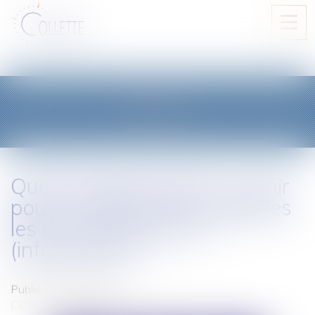
Ouvri
le
men
BLOG
Quelle réglementation à venir
pour les plateformes digitales
les plus importantes ?
(infographies)
Publié le :
26/01/2021
CONCURRENCE LIBRE ET LOYALE