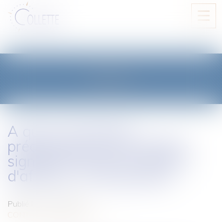
Ouvri
le
men
BLOG
A quoi correspond
précisément le déséquilibre
significatif dans un contrat
d'affaires ? (infographie)
Publié le :
27/10/2020
CONTENTIEUX COMMERCIAL