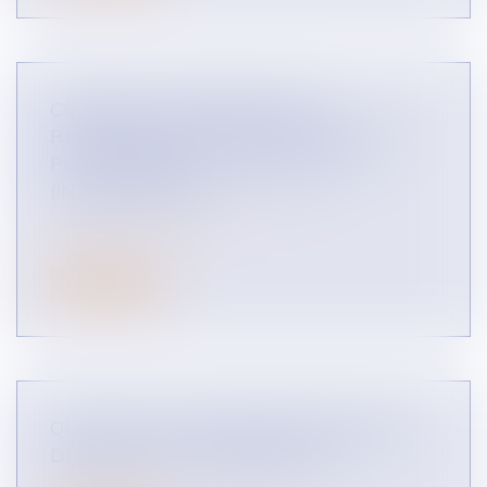
COMMENT COMPRENDRE LA
RÉGLEMENTATION APPLICABLE AUX
PLATEFORMES EN LIGNE B TO C ?
(INFOGRAPHIES)
CONCURRENCE LIBRE ET LOYALE
DROIT DES RÉSEAUX
Lire la suite
QU'EST-CE QU'UN ABUS DE POSITION
DOMINANTE ? (INFOGRAPHIE)
CONCURRENCE LIBRE ET LOYALE