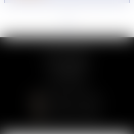
<<
<
...
4
5
6
7
8
9
10
>
>>
COLLETTE AVOCAT
97 avenue de Villiers
75017 PARIS
Tél :
01 75 43 40 27
CONTACTER LE CABINET
LOCALISER LE CABINET