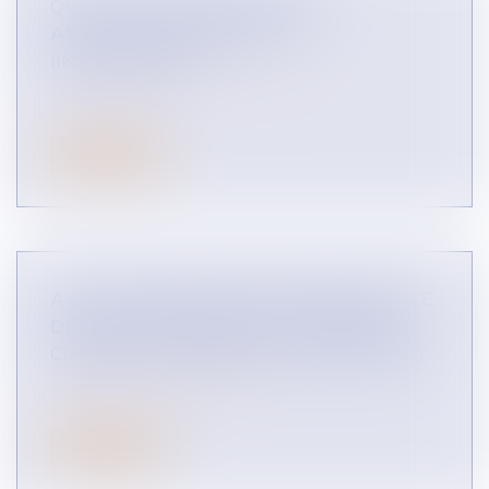
QU'EST-CE QU'UNE ENTENTE
ANTICONCURRENTIELLE ?
(INFOGRAPHIE)
CONCURRENCE LIBRE ET LOYALE
Lire la suite
A QUOI CORRESPOND PRÉCISÉMENT LE
DÉSÉQUILIBRE SIGNIFICATIF DANS UN
CONTRAT D'AFFAIRES ? (INFOGRAPHIE)
CONTENTIEUX COMMERCIAL
DROIT DES RÉSEAUX
Lire la suite