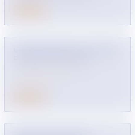
Lire la suite
UNE ENTREPRISE PEUT-ELLE REFUSER
DE VENDRE ? (INFOGRAPHIE)
CONTENTIEUX COMMERCIAL
CONCURRENCE LIBRE ET LOYALE
DROIT DES RÉSEAUX
Lire la suite