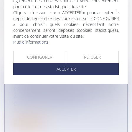
également des cookies soumis à votre consentement
déséquilibre significatif dans un contrat
pour collecter des statistiques de visite.
d'affaires ?
Cliquez ci-dessous sur « ACCEPTER » pour accepter le
Infographie Quel est le bilan à tirer du
dépôt de l'ensemble des cookies ou sur « CONFIGURER
déséquilibre significatif dans les contrats
» pour choisir quels cookies nécessitant votre
consentement seront déposés (cookies statistiques),
d'affaires ?
avant de continuer votre visite du site.
Plus d'informations
CONFIGURER
REFUSER
ACCEPTER
DE QUELLE LOYAUTÉ UN
PROFESSIONNEL DOIT-IL FAIRE PREUVE
À L'ÉGARD DE SES PROSPECTS /
CLIENTS ? (INFOGRAPHIES)
AUTRES DOMAINES
Lire la suite