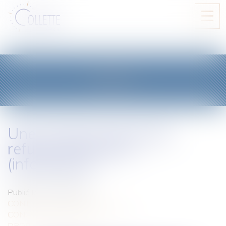
Ouvri
le
men
BLOG
Une entreprise peut-elle
refuser de vendre ?
(infographie)
Publié le :
17/11/2020
CONTENTIEUX COMMERCIAL
CONCURRENCE LIBRE ET LOYALE
DROIT DES RÉSEAUX