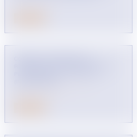
Lire la suite
COMMENT COMPRENDRE LA
RÉGLEMENTATION APPLICABLE AUX
PLATEFORMES EN LIGNE B TO C ?
(INFOGRAPHIES)
CONCURRENCE LIBRE ET LOYALE
DROIT DES RÉSEAUX
Lire la suite