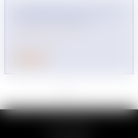
UNE ENTREPRISE PEUT-ELLE REFUSER
DE VENDRE ? (INFOGRAPHIE)
CONTENTIEUX COMMERCIAL
CONCURRENCE LIBRE ET LOYALE
DROIT DES RÉSEAUX
Lire la suite
<<
<
1
2
3
4
5
6
>
>>
COLLETTE AVOCAT