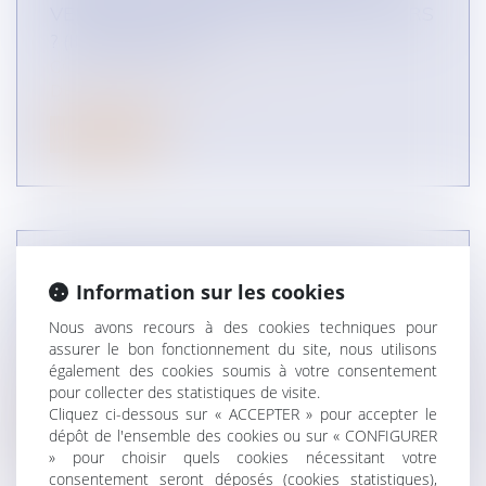
VENTE DE SES PRODUITS PAR UN TIERS
? (INFOGRAPHIE)
CONCURRENCE LIBRE ET LOYALE
DROIT DES RÉSEAUX
Lire la suite
COMMENT UN MANDATAIRE DOIT-IL
Information sur les cookies
EXÉCUTER SON OBLIGATION DE
Nous avons recours à des cookies techniques pour
REDDITION DES COMPTES ?
assurer le bon fonctionnement du site, nous utilisons
(INFOGRAPHIE)
également des cookies soumis à votre consentement
DROIT DES RÉSEAUX
pour collecter des statistiques de visite.
Cliquez ci-dessous sur « ACCEPTER » pour accepter le
Lire la suite
dépôt de l'ensemble des cookies ou sur « CONFIGURER
» pour choisir quels cookies nécessitant votre
consentement seront déposés (cookies statistiques),