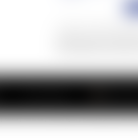
EN
* Les champs suivis d'un astérisque sont obligat
Conformément à la loi n°78-17 du 6 janvier 1978 mo
règlement européen 2016/679, dit Règlement Gé
droit d'accès, de rectification, de suppression d
Vous pouvez exercer vos droits en vous adressa
Tél :
01 75 43 40 27
CONTACTER L
Contact
Plan du site
Mentions légales
Politique de protection des donn