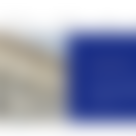
PRÉSENTATION
EXPERTISES
BLOG
CONTACT
Contacter le Cabinet 
Vous serez alors rap
rendez-vous téléphoni
votre besoin.