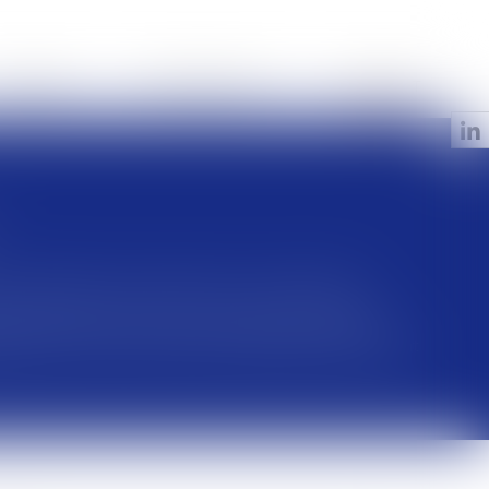
OFFRES
ESPACE CLIENT
CONTACT
en expliquant votre situation et votre demande.
idement recontacté par un avocat pour un premier
que offert qui vous permettra d'identifier précisément