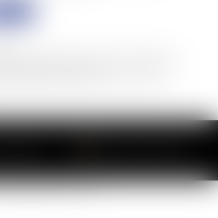
VOYER
oires.
difiée relative à l'informatique, aux fichiers et aux libertés, et au
néral sur la Protection des Données (RGPD), vous disposez d'un
es informations qui vous concernent.
nt à : COLLETTE AVOCAT - 97 avenue de Villiers 75017 PARIS
E CABINET
LOCALISER LE CABINET
ées à caractère personnel
Articles