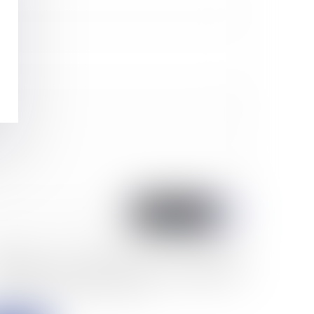
accepte que les informations saisies soient traitées
formatiquement par COLLETTE AVOCAT et l'hébergeur du
sent site dans le cadre de ma demande et de la relation avec
LLETTE AVOCAT qui peut en découler.