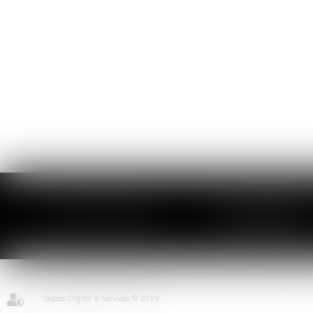
97 avenue de Villiers
COLLETTE AVOCAT
75017 PARIS
Accueil
Présentation
Expertises
Blog
Offres
Espace client
Septeo Digital & Services © 2019