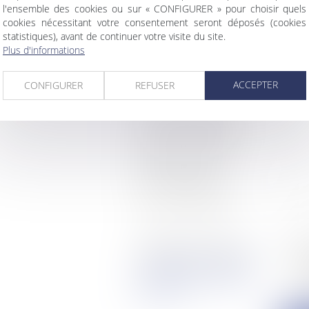
l'ensemble des cookies ou sur « CONFIGURER » pour choisir quels
cookies nécessitant votre consentement seront déposés (cookies
Objet de votre demande
statistiques), avant de continuer votre visite du site.
Plus d'informations
ACCEPTER
CONFIGURER
REFUSER
Comment souhaitez-
vous être recontacté ?
Comment avez vous
connu le cabinet ?
Code de vérification
Utilisation des données
J'
in
> Politique de protection
pré
des données à caractère
CO
personnel