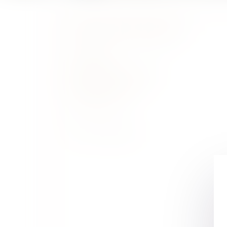
COLLETTE AVOCAT
SELARL 86°
100 453 802 R.C.S. Paris
97 avenue de Villiers
75017 PARIS
Tél : 01 75 43 40 27