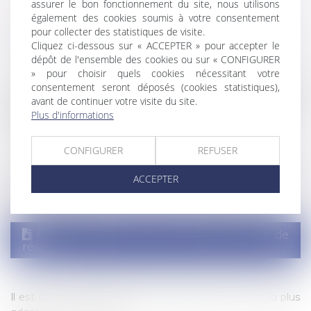
assurer le bon fonctionnement du site, nous utilisons
également des cookies soumis à votre consentement
pour collecter des statistiques de visite.
un détournement d'informations confidentielles.
Cliquez ci-dessous sur « ACCEPTER » pour accepter le
dépôt de l'ensemble des cookies ou sur « CONFIGURER
» pour choisir quels cookies nécessitant votre
consentement seront déposés (cookies statistiques),
Cette situation paralyse le développement commercial de
avant de continuer votre visite du site.
votre réseau, vous fait perdre de l'argent et du temps ou
Plus d'informations
porte atteinte à la réputation de votre réseau.
CONFIGURER
REFUSER
Vous cherchez à remédier à la situation en cours. Pour
ACCEPTER
répondre à ce besoin, le Cabinet COLLETTE AVOCAT a
élaboré une :
Offre contentieux commercial pour tête de
réseau
Il est conçu pour favoriser une résolution du conflit la plus