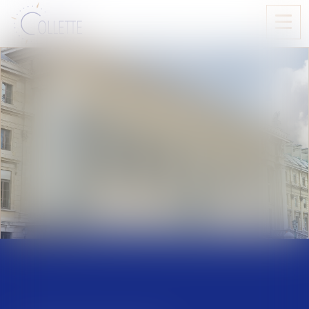
Ouvri
le
men