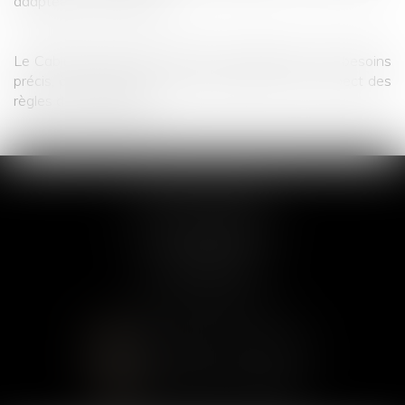
adaptée à vos attentes.
Le Cabinet COLLETTE AVOCAT s’adaptera à vos besoins
précis, à la lumière de votre situation, dans le respect des
règles déontologiques.
COLLETTE AVOCAT
97 avenue de Villiers
75017 PARIS
Tél :
01 75 43 40 27
CONTACTER LE CABINET
LOCALISER LE CABINET